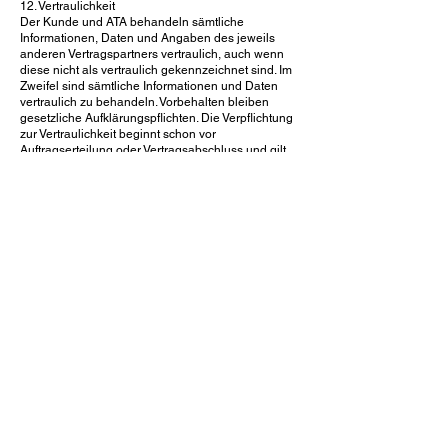
12. Vertraulichkeit
Der Kunde und ATA behandeln sämtliche
Informationen, Daten und Angaben des jeweils
anderen Vertragspartners vertraulich, auch wenn
diese nicht als vertraulich gekennzeichnet sind. Im
Zweifel sind sämtliche Informationen und Daten
vertraulich zu behandeln. Vorbehalten bleiben
gesetzliche Aufklärungspflichten. Die Verpflichtung
zur Vertraulichkeit beginnt schon vor
Auftragserteilung oder Vertragsabschluss und gilt
über die Dauer der Zusammenarbeit hinaus.
13. Anwendbares Recht und Gerichtsstand
Es gilt schweizerisches Recht. Gerichtstand ist der
Firmensitz der Awareness Training Academy
GmbH.
Schlussbestimmungen
Sollte eine Bestimmung der vorstehenden
Bedingungen ungültig oder undurchsetzbar sein
oder werden, so bleiben die übrigen Bedingungen
hiervon unberührt. Die ungültige oder
undurchsetzbare Bestimmung wird durch eine
gültige und durchsetzbare Regelung ersetzt,
welche geeignet ist, den gewünschten Erfolg Nahe
zu kommen. In entsprechender Weise ist eine
Lücke des Vertrages zu schliessen.