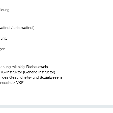
ildung
affnet / unbewaffnet)
urity
ngen
chung mit eidg. Fachausweis
C-Instruktor (Generic Instructor)
onen des Gesundheits- und Sozialwesens
randschutz VKF