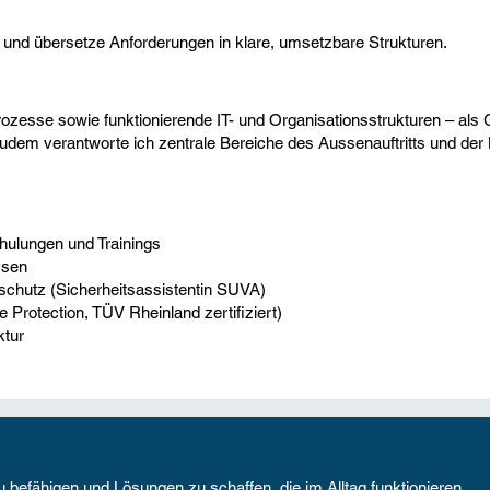
r und übersetze Anforderungen in klare, umsetzbare Strukturen.
 Prozesse sowie funktionierende IT- und Organisationsstrukturen – als
Zudem verantworte ich zentrale Bereiche des Aussenauftritts und de
hulungen und Trainings
ysen
schutz (Sicherheitsassistentin SUVA)
e Protection, TÜV Rheinland zertifiziert)
ktur
 befähigen und Lösungen zu schaffen, die im Alltag funktionieren.